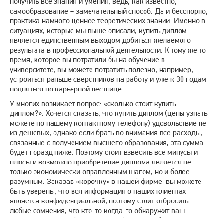
получить все знания и умения, ведь, как известно,
самообразование – замечательный способ. Да и бесспорно,
практика намного ценнее теоретических знаний. Именно в
ситуациях, которые мы выше описали, купить диплом
является единственным выходом добиться желаемого
результата в профессиональной деятельности. К тому же то
время, которое вы потратили бы на обучение в
университете, вы можете потратить полезно, например,
устроиться раньше сверстников на работу и уже к 30 годам
подняться по карьерной лестнице.
У многих возникает вопрос: «сколько стоит купить
диплом?». Хочется сказать, что купить диплом (цены узнать
можете по нашему контактному телефону) удовольствие не
из дешевых, однако если брать во внимания все расходы,
связанные с получением высшего образования, эта сумма
будет горазд ниже. Поэтому стоит взвесить все минусы и
плюсы и возможно приобретение диплома является не
только экономически оправленным шагом, но и более
разумным. Заказав «корочку» в нашей фирме, вы можете
быть уверены, что вся информация о наших клиентах
является конфиденциальной, поэтому стоит отбросить
любые сомнения, что кто-то когда-то обнаружит ваш