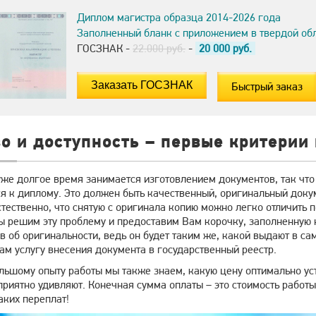
Диплом магистра образца 2014-2026 года
Заполненный бланк с приложением в твердой об
ГОСЗНАК -
22.000 руб.
-
20 000
руб.
Быстрый заказ
о и доступность – первые критерии
же долгое время занимается изготовлением документов, так что
я к диплому. Это должен быть качественный, оригинальный доку
тественно, что снятую с оригинала копию можно легко отличить п
мы решим эту проблему и предоставим Вам корочку, заполненную
в об оригинальности, ведь он будет таким же, какой выдают в с
ам услугу внесения документа в государственный реестр.
льшому опыту работы мы также знаем, какую цену оптимально уст
приятно удивляют. Конечная сумма оплаты – это стоимость работ
аких переплат!