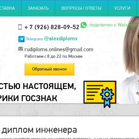
СТАВКА
ЗАКАЗАТЬ
ВОПРОСЫ / ОТВЕТЫ
УСЛУГИ
подключен к WatsApp
+ 7 (926) 828-09-52
@alexdiplomx
Telegram
rudiploms.onlines@gmail.com
Работаем с 8 до 22 по Москве
Обратный звонок
ОСТЬЮ НАСТОЯЩЕМ,
РИКИ ГОСЗНАК
 диплом инженера
чаще смотрят именно на наличие диплома, а не на имеющиеся навы