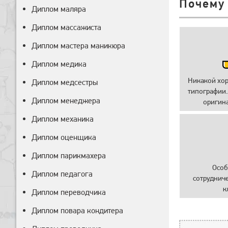
Почему
Диплом маляра
Диплом массажиста
Диплом мастера маникюра
Диплом медика
Никакой хо
Диплом медсестры
типографии.
Диплом менеджера
оригин
Диплом механика
Диплом оценщика
Диплом парикмахера
Особ
Диплом педагога
сотруднич
к
Диплом переводчика
Диплом повара кондитера