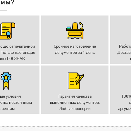
 мы?
рошо отпечатанной
Срочное изготовление
Работ
 Только настоящие
документов за 1 день
Достав
алы ГОСЗНАК.
ые условия
Гарантия качества
100%
ества постоянным
выполненных документов.
с
лиентам
Любые проверки
аргуме