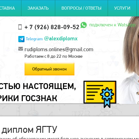
СТАВКА
ЗАКАЗАТЬ
ВОПРОСЫ / ОТВЕТЫ
УСЛУГИ
подключен к WatsApp
+ 7 (926) 828-09-52
@alexdiplomx
Telegram
rudiploms.onlines@gmail.com
Работаем с 8 до 22 по Москве
Обратный звонок
ОСТЬЮ НАСТОЯЩЕМ,
РИКИ ГОСЗНАК
 диплом ЯГТУ
чки» об образовании имеет большое значение в современном мир