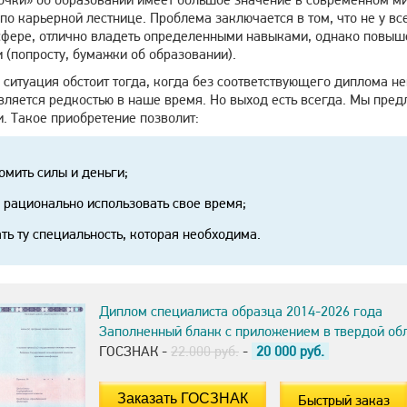
о карьерной лестнице. Проблема заключается в том, что не у вс
сфере, отлично владеть определенными навыками, однако повыше
 (попросту, бумажки об образовании).
ситуация обстоит тогда, когда без соответствующего диплома не
является редкостью в наше время. Но выход есть всегда. Мы пре
. Такое приобретение позволит:
омить силы и деньги;
 рационально использовать свое время;
ть ту специальность, которая необходима.
Диплом специалиста образца 2014-2026 года
Заполненный бланк с приложением в твердой об
ГОСЗНАК -
22.000 руб.
-
20 000
руб.
Быстрый заказ