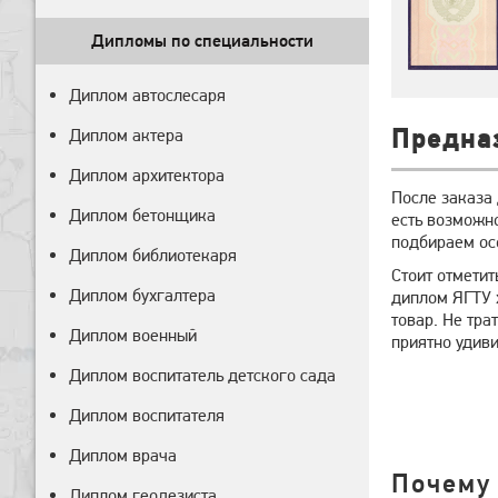
Дипломы по специальности
Диплом автослесаря
Предна
Диплом актера
Диплом архитектора
После заказа
Диплом бетонщика
есть возможн
подбираем ос
Диплом библиотекаря
Стоит отметит
Диплом бухгалтера
диплом ЯГТУ 
товар. Не тра
Диплом военный
приятно удиви
Диплом воспитатель детского сада
Диплом воспитателя
Диплом врача
Почему
Диплом геодезиста