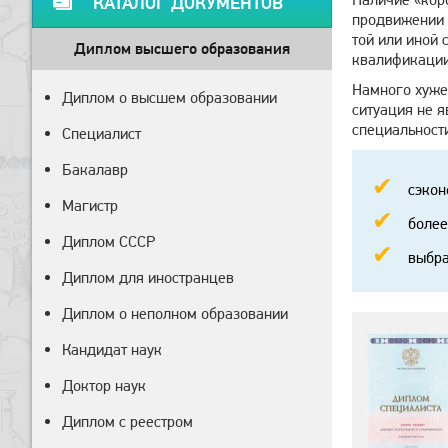
КАТАЛОГ ДОКУМЕНТОВ
продвижении п
той или иной 
Диплом высшего образования
квалификации
Намного хуже 
Диплом о высшем образовании
ситуация не 
специальности
Специалист
Бакалавр
сэкон
Магистр
более
Диплом СССР
выбра
Диплом для иностранцев
Диплом о неполном образовании
Кандидат наук
Доктор наук
Диплом с реестром