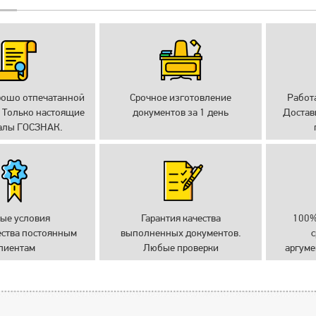
рошо отпечатанной
Срочное изготовление
Работ
 Только настоящие
документов за 1 день
Достав
алы ГОСЗНАК.
ые условия
Гарантия качества
100%
ества постоянным
выполненных документов.
с
лиентам
Любые проверки
аргуме