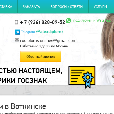
СТАВКА
ЗАКАЗАТЬ
ВОПРОСЫ / ОТВЕТЫ
УСЛУГИ
подключен к WatsApp
+ 7 (926) 828-09-52
@alexdiplomx
Telegram
rudiploms.onlines@gmail.com
Работаем с 8 до 22 по Москве
Обратный звонок
ОСТЬЮ НАСТОЯЩЕМ,
РИКИ ГОСЗНАК
 в Воткинске
де требуются квалифицированные специалисты. Нередко мелкие 