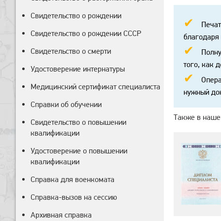
Свидетельство о рождении
Печат
Свидетельство о рождении СССР
благодаря
Свидетельство о смерти
Полну
того, как 
Удостоверение интернатуры
Опера
Медицинский сертификат специалиста
нужный док
Справки об обучении
Также в нашей
Свидетельство о повышении
квалификации
Удостоверение о повышении
квалификации
Справка для военкомата
Справка-вызов на сессию
Архивная справка