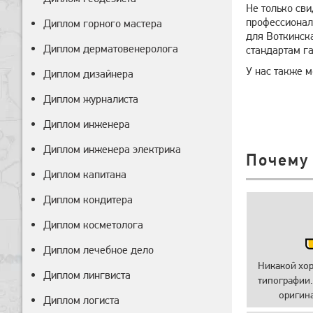
Не только св
профессионал
Диплом горного мастера
для Воткинск
Диплом дерматовенеролога
стандартам г
У нас также м
Диплом дизайнера
Диплом журналиста
Диплом инженера
Диплом инженера электрика
Почему
Диплом капитана
Диплом кондитера
Диплом косметолога
Диплом лечебное дело
Никакой хо
Диплом лингвиста
типографии.
оригин
Диплом логиста