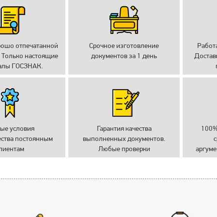
рошо отпечатанной
Срочное изготовление
Работ
 Только настоящие
документов за 1 день
Достав
алы ГОСЗНАК.
ые условия
Гарантия качества
100%
ества постоянным
выполненных документов.
с
лиентам
Любые проверки
аргуме