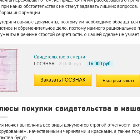
 при каких обстоятельствах не станут задавать лишних вопросов
бором информации.
утеряли важные документы, поэтому им необходимо обращаться в
отное и обременительное дело, поэтому намного рациональнее пр
менты в режиме строгой секретности, о нашей сделке не узнает 
Свидетельство о смерти
ГОСЗНАК -
20.000 руб.
-
16 000
руб.
Быстрый заказ
плюсы покупки свидетельства в наш
я может выполнить все виды документов строгой отчетности, вкл
рудованием, качественными чернилами и красками, а также госу
ьства будут: