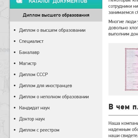
КАТАЛОГ ДОКУМЕНТОВ
сотрудники ни
занимаемся с
Диплом высшего образования
Многие люди 
довольно хлоп
Диплом о высшем образовании
выполним доку
Специалист
Бакалавр
Магистр
Диплом СССР
Диплом для иностранцев
Диплом о неполном образовании
В чем 
Кандидат наук
Доктор наук
Наша компани
надежным обо
Диплом с реестром
наши свидетел