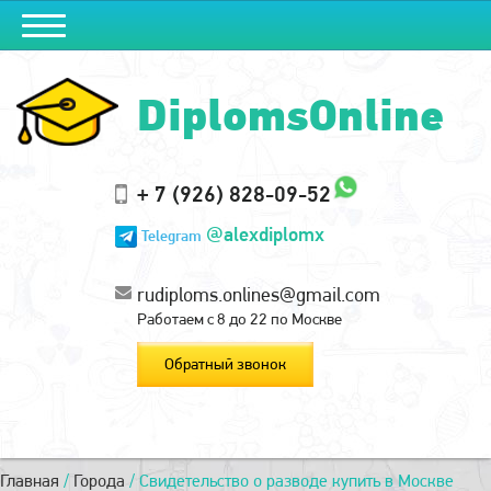
DiplomsOnline
+ 7 (926) 828-09-52
@alexdiplomx
Telegram
rudiploms.onlines@gmail.com
Работаем с 8 до 22 по Москве
Обратный звонок
Главная
/
Города
/
Свидетельство о разводе купить в Москве