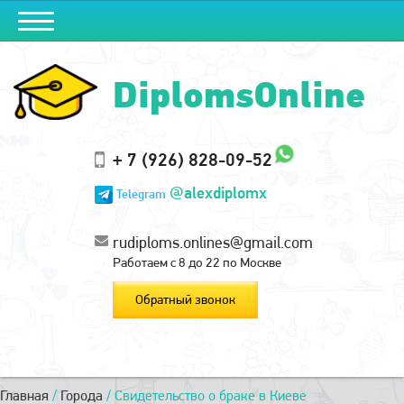
DiplomsOnline
+ 7 (926) 828-09-52
@alexdiplomx
Telegram
rudiploms.onlines@gmail.com
Работаем с 8 до 22 по Москве
Обратный звонок
Главная
/
Города
/
Свидетельство о браке в Киеве