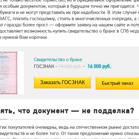
я особым документом, который в будущем точно им пригодится. Ч
умаги и не могут представить их при надобности. В этом случае
ЗАГС, платить госпошлину, стоять в многочисленных очередях, 
нт гораздо более прост — оформите заявку на нашем сайте и пол
оставляет возможность купить свидетельство о браке в СПб недор
з нужной Вам корочки.
Свидетельство о браке
ГОСЗНАК -
18.000 руб.
-
16 000
руб.
Быстрый заказ
ять, что документ — не подделка?
гих покупателей очевидны, ведь на отечественном рынке достат
идетельств и не более того. От таких предложений нужно отказы