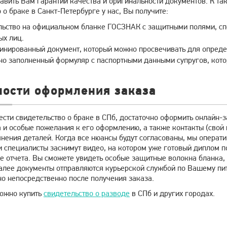
авить Вам гарантии качества и оригинальности документов. К та
 о браке в Санкт-Петербурге у нас, Вы получите:
льство на официальном бланке ГОСЗНАК с защитными полями, с
ых лиц.
инированный документ, который можно просвечивать для опреде
но заполненный формуляр с паспортными данными супругов, кот
ности оформления заказа
сти свидетельство о браке в СПб, достаточно оформить онлайн-з
 и особые пожелания к его оформлению, а также контакты (свой 
нения деталей. Когда все нюансы будут согласованы, мы операти
и специалисты заснимут видео, на котором уже готовый диплом 
де отчета. Вы сможете увидеть особые защитные волокна бланк
алее документы отправляются курьерской службой по Вашему пит
но непосредственно после получения заказа.
можно купить
свидетельство о разводе
в СПб и других городах.