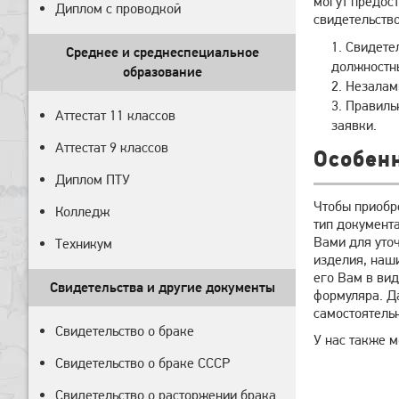
могут предост
Диплом с проводкой
свидетельство
Свидете
Среднее и среднеспециальное
должностн
образование
Незалам
Правиль
Аттестат 11 классов
заявки.
Аттестат 9 классов
Особен
Диплом ПТУ
Чтобы приобре
Колледж
тип документа
Вами для уточ
Техникум
изделия, наш
его Вам в ви
Свидетельства и другие документы
формуляра. Д
самостоятель
Свидетельство о браке
У нас также 
Свидетельство о браке СССР
Свидетельство о расторжении брака