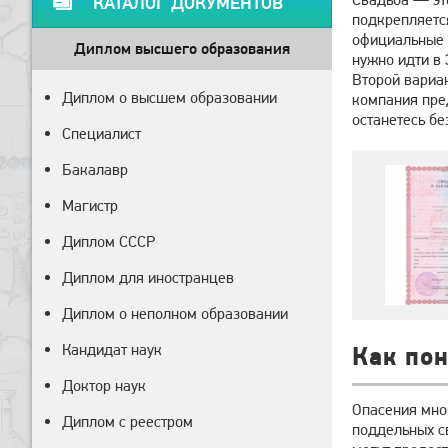
КАТАЛОГ ДОКУМЕНТОВ
подкрепляетс
официальные б
Диплом высшего образования
нужно идти в 
Второй вариа
Диплом о высшем образовании
компания пред
останетесь бе
Специалист
Бакалавр
Магистр
Диплом СССР
Диплом для иностранцев
Диплом о неполном образовании
Кандидат наук
Как пон
Доктор наук
Опасения мно
Диплом с реестром
поддельных св