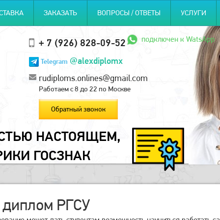
СТАВКА
ЗАКАЗАТЬ
ВОПРОСЫ / ОТВЕТЫ
УСЛУГИ
подключен к WatsApp
+ 7 (926) 828-09-52
@alexdiplomx
Telegram
rudiploms.onlines@gmail.com
Работаем с 8 до 22 по Москве
Обратный звонок
ОСТЬЮ НАСТОЯЩЕМ,
РИКИ ГОСЗНАК
 диплом РГСУ
ование может дать студентам возможность научиться работать са