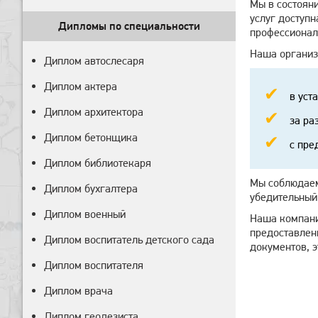
Мы в состоян
услуг доступ
Дипломы по специальности
профессионал
Наша организ
Диплом автослесаря
Диплом актера
в уст
Диплом архитектора
за ра
Диплом бетонщика
с пре
Диплом библиотекаря
Мы соблюдаем
Диплом бухгалтера
убедительный
Диплом военный
Наша компани
предоставлен
Диплом воспитатель детского сада
документов, э
Диплом воспитателя
Диплом врача
Диплом геодезиста