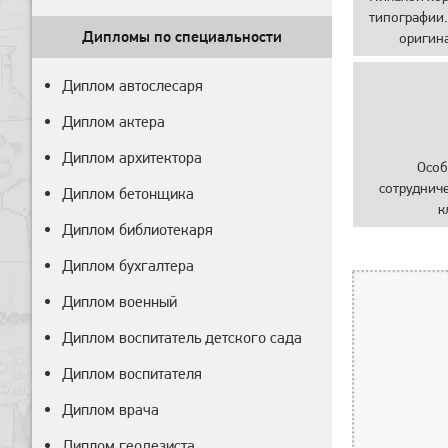
типографии.
Дипломы по специальности
оригин
Диплом автослесаря
Диплом актера
Диплом архитектора
Особ
сотруднич
Диплом бетонщика
к
Диплом библиотекаря
Диплом бухгалтера
Диплом военный
Диплом воспитатель детского сада
Диплом воспитателя
Диплом врача
Диплом геодезиста