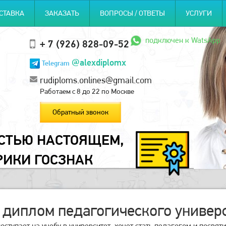
СТАВКА
ЗАКАЗАТЬ
ВОПРОСЫ / ОТВЕТЫ
УСЛУГИ
подключен к WatsApp
+ 7 (926) 828-09-52
@alexdiplomx
Telegram
rudiploms.onlines@gmail.com
Работаем с 8 до 22 по Москве
Обратный звонок
ОСТЬЮ НАСТОЯЩЕМ,
РИКИ ГОСЗНАК
 диплом педагогического универ
оступает на учебу в университет, хочет стать педагогом и посвя