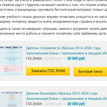
а первом курсе студенты начинают жалеть о том, что пошли учит
агогики, и вынуждены заучивать бесполезный материал только дл
ие учебного плана деканат вправе отчислить учащегося из числа
одому человеку придется взять академическую справку и искать 
адать в такие незавидные ситуации, намного разумнее купить ди
желаемое место работы и сможете посвятить себя любимому делу
Диплом специалиста образца 2014-2026 года
Заполненный бланк с приложением в твердой об
ГОСЗНАК -
22.000 руб.
-
20 000
руб.
Быстрый заказ
Диплом бакалавра образца 2014-2026 года
Заполненный бланк с приложением в твердой об
ГОСЗНАК -
22.000 руб.
-
20 000
руб.