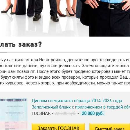
лать заказ?
ь у нас диплом для Новотроицка, достаточно просто следовать и
онтактные данные, вуз и специальность. Затем ожидайте звонка 
они Вам позвонят. После этого будет продемонстрирован макет г
 будут сняты фото и видео всех проверок, которые проходил Ваш
х курьеров, через которых, при необходимости, можно также про
Диплом специалиста образца 2014-2026 года
Заполненный бланк с приложением в твердой об
ГОСЗНАК -
22.000 руб.
-
20 000
руб.
Быстрый заказ