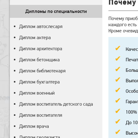
Почему 
Дипломы по специальности
Почему приобр
каждого есть 
Диплом автослесаря
Кроме очевид
Диплом актера
Диплом архитектора
Качес
Диплом бетонщика
Печат
Больш
Диплом библиотекаря
Выпол
Диплом бухгалтера
Особо
Диплом военный
Гаран
Диплом воспитатель детского сада
100% 
Диплом воспитателя
До 10
Диплом врача
Высок
Диплом геодезиста