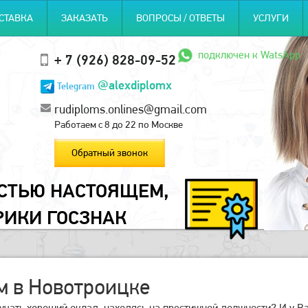
СТАВКА
ЗАКАЗАТЬ
ВОПРОСЫ / ОТВЕТЫ
УСЛУГИ
подключен к WatsApp
+ 7 (926) 828-09-52
@alexdiplomx
Telegram
rudiploms.onlines@gmail.com
Работаем с 8 до 22 по Москве
Обратный звонок
ОСТЬЮ НАСТОЯЩЕМ,
РИКИ ГОСЗНАК
 в Новотроицке
учать хороший оклад, находясь на престижной должности? И у В