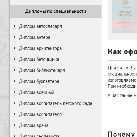
Дипломы по специальности
Диплом автослесаря
Диплом актера
Диплом архитектора
Как офо
Диплом бетонщика
Для этого Вы
Диплом библиотекаря
специальности
изготовляемо
Диплом бухгалтера
При необходим
Диплом военный
У нас также 
Диплом воспитатель детского сада
Диплом воспитателя
Диплом врача
Почему
Диплом геодезиста