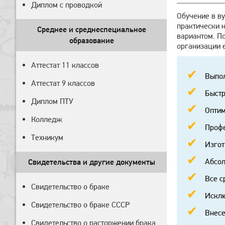
Диплом с проводкой
Обучение в ву
практически н
Среднее и среднеспециальное
вариантом. По
образование
организации 
Аттестат 11 классов
Выпол
Аттестат 9 классов
Быстр
Диплом ПТУ
Оптим
Колледж
Профе
Техникум
Изгот
Абсол
Свидетельства и другие документы
Все с
Свидетельство о браке
Исклю
Свидетельство о браке СССР
Внесе
Свидетельство о расторжении брака