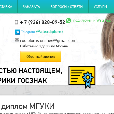
СТАВКА
ЗАКАЗАТЬ
ВОПРОСЫ / ОТВЕТЫ
УСЛУГИ
подключен к WatsApp
+ 7 (926) 828-09-52
@alexdiplomx
Telegram
rudiploms.onlines@gmail.com
Работаем с 8 до 22 по Москве
Обратный звонок
ОСТЬЮ НАСТОЯЩЕМ,
РИКИ ГОСЗНАК
ь диплом МГУКИ
ил купить диплом МГУКИ, приступают к поискам организации, кот