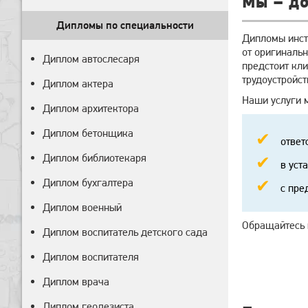
Мы – д
Дипломы по специальности
Дипломы инст
от оригиналь
Диплом автослесаря
предстоит кли
трудоустройс
Диплом актера
Наши услуги 
Диплом архитектора
Диплом бетонщика
ответ
Диплом библиотекаря
в уст
Диплом бухгалтера
с пре
Диплом военный
Обращайтесь 
Диплом воспитатель детского сада
Диплом воспитателя
Диплом врача
Диплом геодезиста