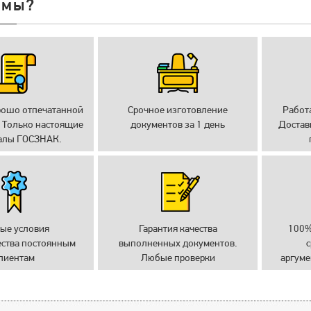
 мы?
рошо отпечатанной
Срочное изготовление
Работ
 Только настоящие
документов за 1 день
Достав
алы ГОСЗНАК.
ые условия
Гарантия качества
100%
ества постоянным
выполненных документов.
с
лиентам
Любые проверки
аргуме