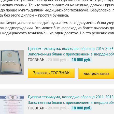
между своими. Те, кто хочет выучиться на медика, должны приго
здо проще купить диплом медицинского техникума. Безусловно, п
ь без этого диплом – простая бумажка.
чки медицинского колледжа нужна тем, чьи документы были утер
ом подтверждении. Это может быть переход на более высокую до
 медицинского техникума – не один десяток. Но это решение со
Диплом техникума, колледжа образца 2014-2026
Заполненный бланк с приложением в твердой об
ГОСЗНАК -
20.000 руб.
-
18 000
руб.
Быстрый заказ
Диплом техникума, колледжа образца 2011-2013
Заполненный бланк с приложением в твердой об
ГОСЗНАК -
20.000 руб.
-
18 000
руб.