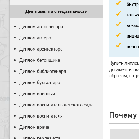
быстр
Дипломы по специальности
тольк
возмо
Диплом автослесаря
индив
Диплом актера
полна
Диплом архитектора
Диплом бетонщика
Купить дипло
документы поч
Диплом библиотекаря
образом, сотр
Диплом бухгалтера
Диплом военный
Диплом воспитатель детского сада
Почему
Диплом воспитателя
Диплом врача
Диплом геодезиста