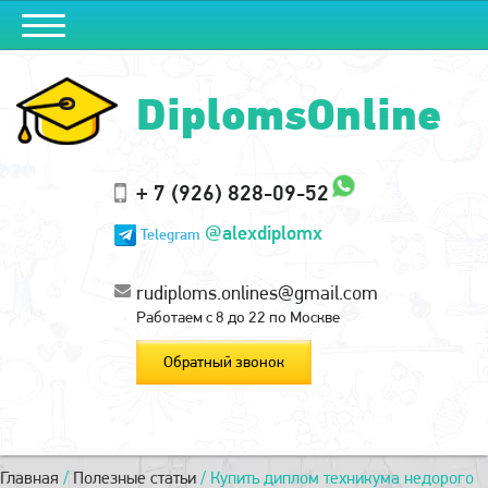
DiplomsOnline
+ 7 (926) 828-09-52
@alexdiplomx
Telegram
rudiploms.onlines@gmail.com
Работаем с 8 до 22 по Москве
Обратный звонок
Главная
/
Полезные статьи
/
Купить диплом техникума недорого