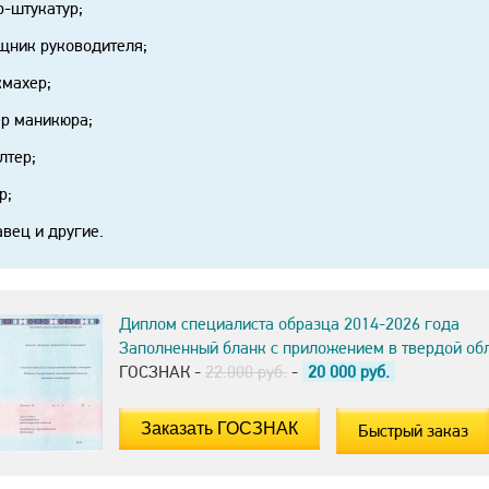
-штукатур;
ник руководителя;
махер;
р маникюра;
лтер;
р;
вец и другие.
Диплом специалиста образца 2014-2026 года
Заполненный бланк с приложением в твердой об
ГОСЗНАК -
22.000 руб.
-
20 000
руб.
Быстрый заказ