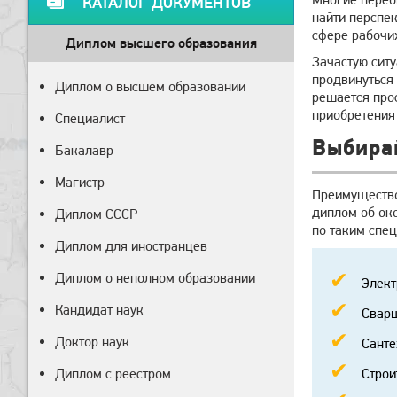
КАТАЛОГ ДОКУМЕНТОВ
найти перспе
сфере рабочи
Диплом высшего образования
Зачастую сит
продвинуться 
Диплом о высшем образовании
решается про
приобретения
Специалист
Выбирай
Бакалавр
Магистр
Преимущество
диплом об ок
Диплом СССР
по таким спе
Диплом для иностранцев
Диплом о неполном образовании
Элект
Кандидат наук
Свар
Доктор наук
Санте
Диплом с реестром
Строи