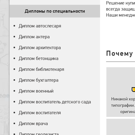
Решение купи
всегда защищ
Дипломы по специальности
Наши менедже
Диплом автослесаря
Диплом актера
Диплом архитектора
Почему
Диплом бетонщика
Диплом библиотекаря
Диплом бухгалтера
Диплом военный
Никакой хо
Диплом воспитатель детского сада
типографии.
оригин
Диплом воспитателя
Диплом врача
Диплом геодезиста