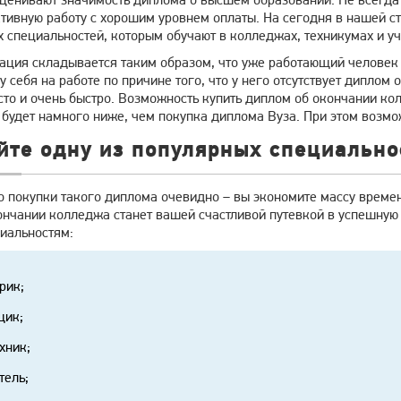
ктивную работу с хорошим уровнем оплаты. На сегодня в нашей с
х специальностей, которым обучают в колледжах, техникумах и у
уация складывается таким образом, что уже работающий человек 
у себя на работе по причине того, что у него отсутствует дипло
сто и очень быстро. Возможность купить диплом об окончании ко
 будет намного ниже, чем покупка диплома Вуза. При этом возм
те одну из популярных специально
 покупки такого диплома очевидно – вы экономите массу времен
ончании колледжа станет вашей счастливой путевкой в успешну
циальностям:
рик;
щик;
хник;
тель;