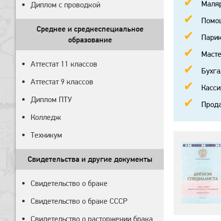
Маляр
Диплом с проводкой
Помощ
Среднее и среднеспециальное
Парик
образование
Масте
Аттестат 11 классов
Бухга
Аттестат 9 классов
Касси
Диплом ПТУ
Прода
Колледж
Техникум
Свидетельства и другие документы
Свидетельство о браке
Свидетельство о браке СССР
Свидетельство о расторжении брака