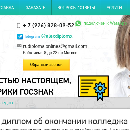
СТАВКА
ЗАКАЗАТЬ
ВОПРОСЫ / ОТВЕТЫ
УСЛУГИ
подключен к WatsApp
+ 7 (926) 828-09-52
@alexdiplomx
Telegram
rudiploms.onlines@gmail.com
Работаем с 8 до 22 по Москве
Обратный звонок
ОСТЬЮ НАСТОЯЩЕМ,
РИКИ ГОСЗНАК
лледжа
 диплом об окончании колледжа
ценивают значимость диплома о высшем образовании. Не всегда