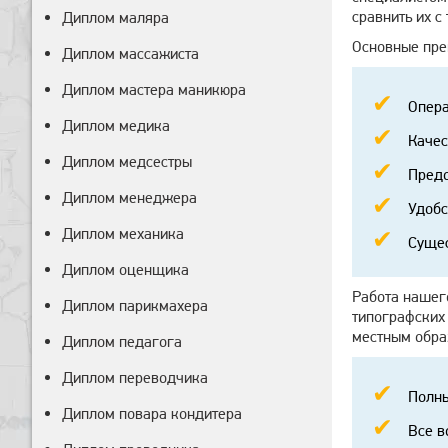
сравнить их с
Диплом маляра
Основные пре
Диплом массажиста
Диплом мастера маникюра
Опера
Диплом медика
Качес
Диплом медсестры
Предо
Диплом менеджера
Удобс
Диплом механика
Сущес
Диплом оценщика
Работа нашег
Диплом парикмахера
типографских
местным обра
Диплом педагога
Диплом переводчика
Полны
Диплом повара кондитера
Все в