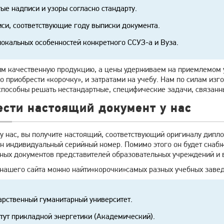
ые надписи и узоры согласно стандарту.
си, соответствующие году выписки документа.
локальных особенностей конкретного ССУЗ-а и Вуза.
м качественную продукцию, а цены удерживаем на приемлемом у
 приобрести «корочку», и затратами на учебу. Нам по силам изг
способны решать нестандартные, специфические задачи, связанн
сти настоящий документ у нас
 у нас, вы получите настоящий, соответствующий оригиналу дип
ен индивидуальный серийный номер. Помимо этого он будет снаб
ных документов представителей образовательных учреждений и в
 нашего сайта можно найти«корочки»самых разных учебных заве
арственный гуманитарный университет.
тут прикладной энергетики (Академический).