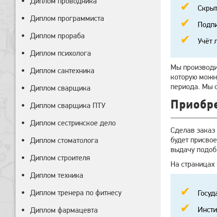
Диплом проводника
Скрыт
Диплом программиста
Подпи
Диплом прораба
Учёт 
Диплом психолога
Мы производи
Диплом сантехника
которую можно
периода. Мы 
Диплом сварщика
Приобре
Диплом сварщика ПТУ
Диплом сестринское дело
Сделав заказ
будет присво
Диплом стоматолога
выдачу подоб
Диплом строителя
На страницах
Диплом техника
Диплом тренера по фитнесу
Госуд
Инсти
Диплом фармацевта