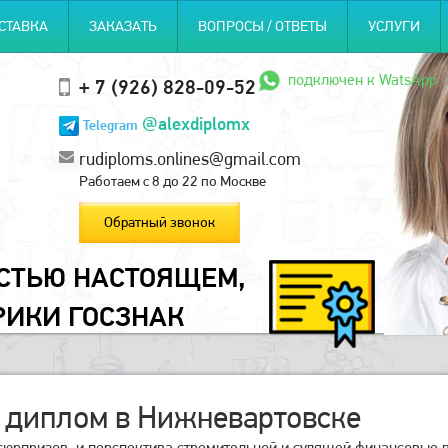
СТАВКА
ЗАКАЗАТЬ
ВОПРОСЫ / ОТВЕТЫ
УСЛУГИ
подключен к WatsApp
+ 7 (926) 828-09-52
@alexdiplomx
Telegram
rudiploms.onlines@gmail.com
Работаем с 8 до 22 по Москве
Обратный звонок
ОСТЬЮ НАСТОЯЩЕМ,
РИКИ ГОСЗНАК
 диплом в Нижневартовске
сюрпризов, и перспектива стремительной и сулящей финансовые в