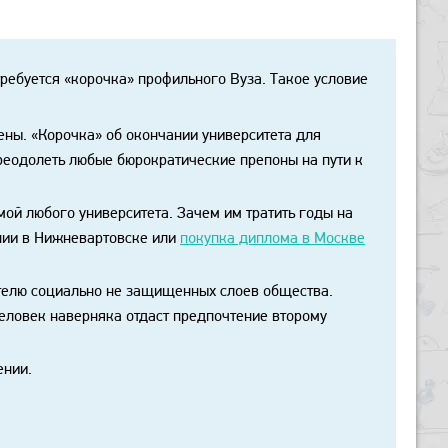
требуется «корочка» профильного Вуза. Такое условие
ны. «Корочка» об окончании университета для
реодолеть любые бюрократические препоны на пути к
ой любого университета. Зачем им тратить годы на
нии в Нижневартовске или
покупка диплома в Москве
телю социально не защищенных слоев общества.
человек наверняка отдаст предпочтение второму
ении.