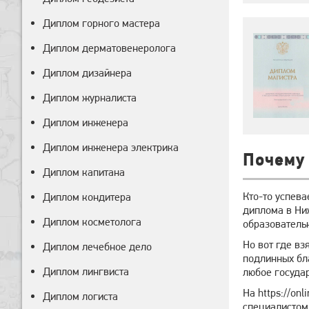
Диплом горного мастера
Диплом дерматовенеролога
Диплом дизайнера
Диплом журналиста
Диплом инженера
Диплом инженера электрика
Почему
Диплом капитана
Кто-то успева
Диплом кондитера
диплома в Ни
Диплом косметолога
образователь
Но вот где вз
Диплом лечебное дело
подлинных бл
Диплом лингвиста
любое госуда
На https://on
Диплом логиста
специалистом