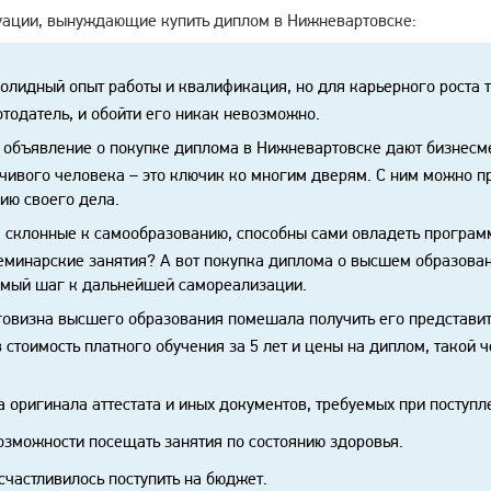
уации, вынуждающие купить диплом в Нижневартовске:
солидный опыт работы и квалификация, но для карьерного роста 
отодатель, и обойти его никак невозможно.
 объявление о покупке диплома в Нижневартовске дают бизнесме
ивого человека – это ключик ко многим дверям. С ним можно п
ию своего дела.
 склонные к самообразованию, способны сами овладеть программ
еминарские занятия? А вот покупка диплома о высшем образова
имый шаг к дальнейшей самореализации.
овизна высшего образования помешала получить его представи
 стоимость платного обучения за 5 лет и цены на диплом, такой 
а оригинала аттестата и иных документов, требуемых при поступл
озможности посещать занятия по состоянию здоровья.
счастливилось поступить на бюджет.