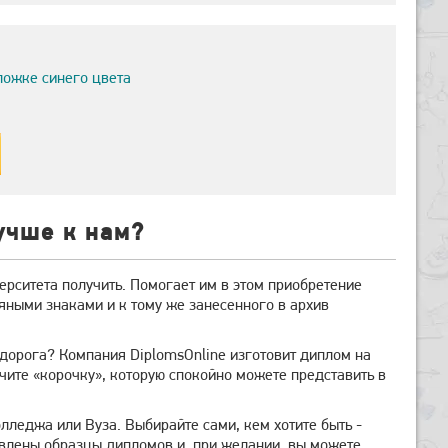
ложке синего цвета
учше к нам?
ерситета получить. Помогает им в этом приобретение
яными знаками и к тому же занесенного в архив
ридорога? Компания DiplomsOnline изготовит диплом на
ите «корочку», которую спокойно можете представить в
колледжа или Вуза. Выбирайте сами, кем хотите быть -
авлены образцы дипломов и, при желании, вы можете