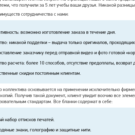
 теми, что получили за 5 лет учебы ваши друзья. Никакой разницы
имуществ сотрудничества с нами:
тивность: возможно изготовление заказа в течение дня.
тво: никакой подделки – выдача только оригиналов, проходящих
ставление заказчику перед отправкой видео и фото готовой «кор
тво расчета: более 10 способов, отсутствие предоплаты, возврат
твенные скидки постоянным клиентам.
о коллектива основывается на применении исключительно фирм
 копий. Получив такой документ, клиент увидит воочию все элем
зовательным стандартам. Все бланки содержат в себе:
й набор оттисков печатей.
одяные знаки, голографию и защитные нити.