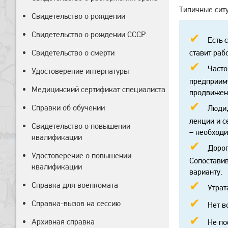
Типичные сит
Свидетельство о рождении
Свидетельство о рождении СССР
Есть 
Свидетельство о смерти
ставит раб
Часто
Удостоверение интернатуры
предприимч
Медицинский сертификат специалиста
продвижен
Справки об обучении
Люди,
лекции и с
Свидетельство о повышении
– необход
квалификации
Дорог
Удостоверение о повышении
Сопоставив
квалификации
варианту.
Справка для военкомата
Утрат
Справка-вызов на сессию
Нет в
Архивная справка
Не по