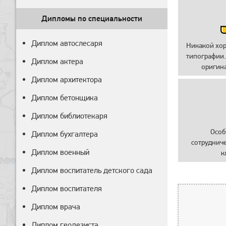
Дипломы по специальности
Диплом автослесаря
Никакой хо
типографии.
Диплом актера
оригин
Диплом архитектора
Диплом бетонщика
Диплом библиотекаря
Особ
Диплом бухгалтера
сотруднич
Диплом военный
к
Диплом воспитатель детского сада
Диплом воспитателя
Диплом врача
Диплом геодезиста