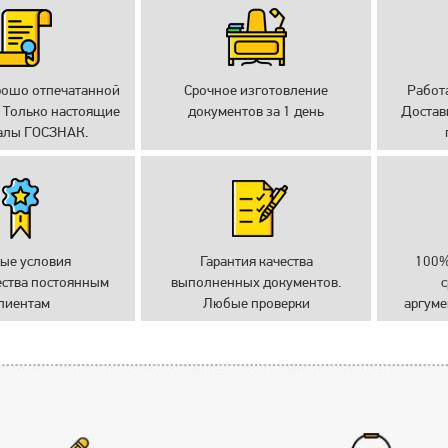
рошо отпечатанной
Срочное изготовление
Работ
 Только настоящие
документов за 1 день
Достав
алы ГОСЗНАК.
ые условия
Гарантия качества
100%
ества постоянным
выполненных документов.
с
лиентам
Любые проверки
аргуме