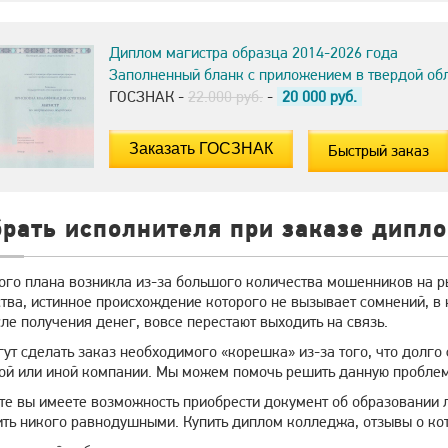
Диплом магистра образца 2014-2026 года
Заполненный бланк с приложением в твердой об
ГОСЗНАК -
22.000 руб.
-
20 000
руб.
Быстрый заказ
рать исполнителя при заказе дипл
ого плана возникла из-за большого количества мошенников на р
тва, истинное происхождение которого не вызывает сомнений, в
ле получения денег, вовсе перестают выходить на связь.
ут сделать заказ необходимого «корешка» из-за того, что долго
той или иной компании. Мы можем помочь решить данную проблем
те вы имеете возможность приобрести документ об образовании 
ить никого равнодушными. Купить диплом колледжа, отзывы о кот