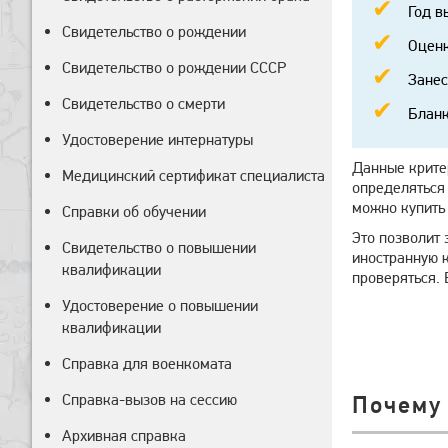
Год в
Свидетельство о рождении
Оценк
Свидетельство о рождении СССР
Занес
Свидетельство о смерти
Бланк
Удостоверение интернатуры
Данные критер
Медицинский сертификат специалиста
определяться
можно купить 
Справки об обучении
Это позволит 
Свидетельство о повышении
иностранную 
квалификации
проверяться. 
Удостоверение о повышении
квалификации
Справка для военкомата
Справка-вызов на сессию
Почему
Архивная справка