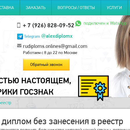
СТАВКА
ЗАКАЗАТЬ
ВОПРОСЫ / ОТВЕТЫ
УСЛУГИ
подключен к WatsApp
+ 7 (926) 828-09-52
@alexdiplomx
Telegram
rudiploms.onlines@gmail.com
Работаем с 8 до 22 по Москве
Обратный звонок
ОСТЬЮ НАСТОЯЩЕМ,
РИКИ ГОСЗНАК
реестр
 диплом без занесения в реестр
тремятся получить большинство жителей нашей страны, потому ч