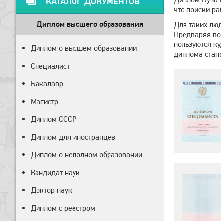
КАТАЛОГ ДОКУМЕНТОВ
что поиски ра
Диплом высшего образования
Для таких люд
Предваряя воз
пользуются ку
Диплом о высшем образовании
диплома стан
Специалист
Бакалавр
Магистр
Диплом СССР
Диплом для иностранцев
Диплом о неполном образовании
Кандидат наук
Доктор наук
Диплом с реестром