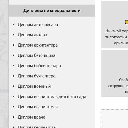
Дипломы по специальности
Диплом автослесаря
Никакой хо
Диплом актера
типографии.
оригин
Диплом архитектора
Диплом бетонщика
Диплом библиотекаря
Диплом бухгалтера
Особ
сотруднич
Диплом военный
к
Диплом воспитатель детского сада
Диплом воспитателя
Диплом врача
Диплом геодезиста