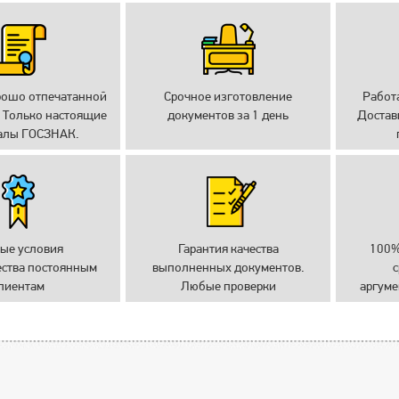
рошо отпечатанной
Срочное изготовление
Работ
 Только настоящие
документов за 1 день
Достав
алы ГОСЗНАК.
ые условия
Гарантия качества
100%
ества постоянным
выполненных документов.
с
лиентам
Любые проверки
аргуме