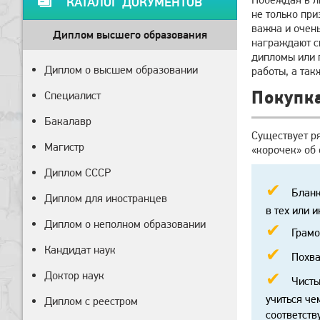
КАТАЛОГ ДОКУМЕНТОВ
не только при
важна и очень
Диплом высшего образования
награждают с
дипломы или 
Диплом о высшем образовании
работы, а так
Покупк
Специалист
Бакалавр
Существует ря
Магистр
«корочек» об 
Диплом СССР
Бланк
Диплом для иностранцев
в тех или 
Диплом о неполном образовании
Грамо
Кандидат наук
Похва
Доктор наук
Чисты
учиться че
Диплом с реестром
соответств