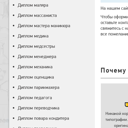
Диплом маляра
На нашем сай
Диплом массажиста
Чтобы оформи
оставьте конт
Диплом мастера маникюра
свяжитесь с 
все пожелани
Диплом медика
Диплом медсестры
Диплом менеджера
Диплом механика
Почему
Диплом оценщика
Диплом парикмахера
Диплом педагога
Диплом переводчика
Никакой хо
Диплом повара кондитера
типографии.
оригин