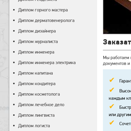
Диплом горного мастера
Диплом дерматовенеролога
Диплом дизайнера
Заказат
Диплом журналиста
Диплом инженера
Мы работаем 
Диплом инженера электрика
документов и 
Диплом капитана
Гаран
Диплом кондитера
Высок
Диплом косметолога
каждым кл
Диплом лечебное дело
Быстр
или другим
Диплом лингвиста
Сочет
Диплом логиста