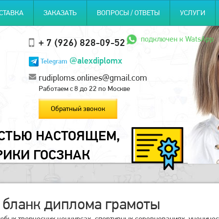
СТАВКА
ЗАКАЗАТЬ
ВОПРОСЫ / ОТВЕТЫ
УСЛУГИ
подключен к WatsApp
+ 7 (926) 828-09-52
@alexdiplomx
Telegram
rudiploms.onlines@gmail.com
Работаем с 8 до 22 по Москве
Обратный звонок
ОСТЬЮ НАСТОЯЩЕМ,
РИКИ ГОСЗНАК
 бланк диплома грамоты
юбых творческих конкурсах, спортивных соревнованиях, ученичес