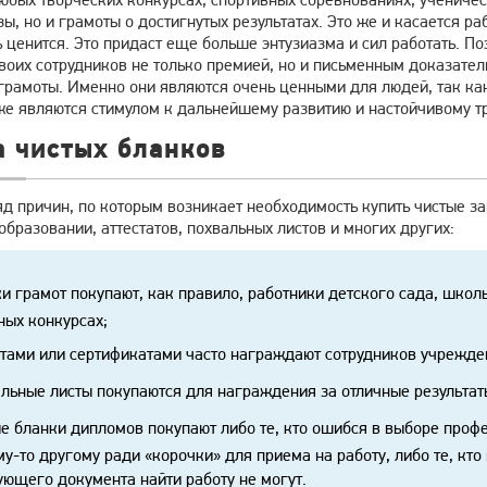
зы, но и грамоты о достигнутых результатах. Это же и касается ра
 ценится. Это придаст еще больше энтузиазма и сил работать. П
воих сотрудников не только премией, но и письменным доказател
грамоты. Именно они являются очень ценными для людей, так как
же являются стимулом к дальнейшему развитию и настойчивому тр
а чистых бланков
д причин, по которым возникает необходимость купить чистые за
образовании, аттестатов, похвальных листов и многих других:
и грамот покупают, как правило, работники детского сада, шко
иных конкурсах;
тами или сертификатами часто награждают сотрудников учреждени
льные листы покупаются для награждения за отличные результат
е бланки дипломов покупают либо те, кто ошибся в выборе профе
му-то другому ради «корочки» для приема на работу, либо те, кт
ующего документа найти работу не могут.