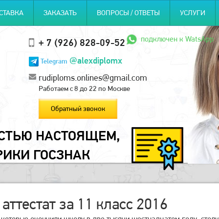
СТАВКА
ЗАКАЗАТЬ
ВОПРОСЫ / ОТВЕТЫ
УСЛУГИ
подключен к WatsApp
+ 7 (926) 828-09-52
@alexdiplomx
Telegram
rudiploms.onlines@gmail.com
Работаем с 8 до 22 по Москве
Обратный звонок
ОСТЬЮ НАСТОЯЩЕМ,
РИКИ ГОСЗНАК
 аттестат за 11 класс 2016
которые окончили школу в две тысячи шестнадцатом году, столкн