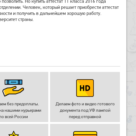
позволить. Но купить аттестат 11 класса 2016 года
отделении. Человек, который решает приобрести аттестат
ижности и получить в дальнейшем хорошую работу.
верситет страны.
аем без предоплаты.
Делаем фото и видео готового
ка нашими курьерами
документа под УФ лампой
по всей России
перед отправкой