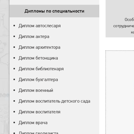
Дипломы по специальности
Особ
Диплом автослесаря
сотруднич
к
Диплом актера
Диплом архитектора
Диплом бетонщика
Диплом библиотекаря
Диплом бухгалтера
Диплом военный
Диплом воспитатель детского сада
Диплом воспитателя
Диплом врача
Диплом геодезиста