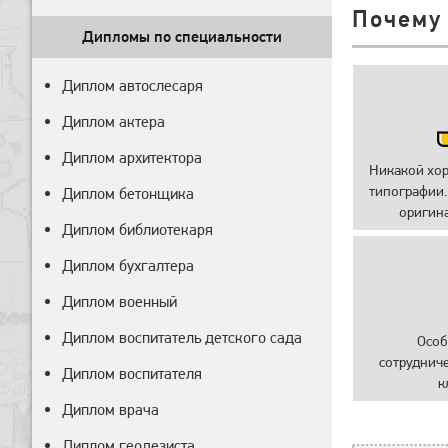
Почему
Дипломы по специальности
Диплом автослесаря
Диплом актера
Диплом архитектора
Никакой хо
типографии.
Диплом бетонщика
оригин
Диплом библиотекаря
Диплом бухгалтера
Диплом военный
Диплом воспитатель детского сада
Особ
сотруднич
Диплом воспитателя
к
Диплом врача
Диплом геодезиста