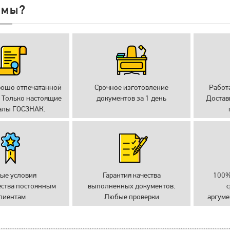
 мы?
рошо отпечатанной
Срочное изготовление
Работ
 Только настоящие
документов за 1 день
Достав
алы ГОСЗНАК.
ые условия
Гарантия качества
100%
ества постоянным
выполненных документов.
с
лиентам
Любые проверки
аргуме