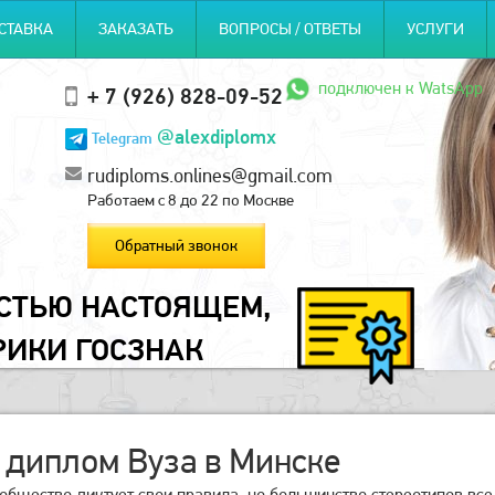
СТАВКА
ЗАКАЗАТЬ
ВОПРОСЫ / ОТВЕТЫ
УСЛУГИ
подключен к WatsApp
+ 7 (926) 828-09-52
@alexdiplomx
Telegram
rudiploms.onlines@gmail.com
Работаем с 8 до 22 по Москве
Обратный звонок
ОСТЬЮ НАСТОЯЩЕМ,
РИКИ ГОСЗНАК
 диплом Вуза в Минске
общество диктует свои правила, но большинство стереотипов все