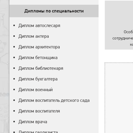
Дипломы по специальности
Диплом автослесаря
Особ
Диплом актера
сотруднич
к
Диплом архитектора
Диплом бетонщика
Диплом библиотекаря
Диплом бухгалтера
Диплом военный
Диплом воспитатель детского сада
Диплом воспитателя
Диплом врача
Диплом геодезиста