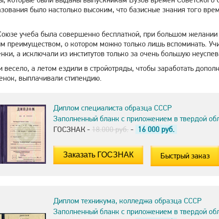
зования было настолько высоким, что базисные знания того вре
Союзе учеба была совершенно бесплатной, при большом желании п
 преимуществом, о котором можно только лишь вспоминать. Учить
нки, а исключали из институтов только за очень большую неуспев
 весело, а летом ездили в стройотряды, чтобы заработать допол
ценок, выплачивали стипендию.
Диплом специалиста образца СССР
Заполненный бланк с приложением в твердой об
ГОСЗНАК -
18.000 руб.
-
16 000
руб.
Быстрый заказ
Диплом техникума, колледжа образца СССР
Заполненный бланк с приложением в твердой об