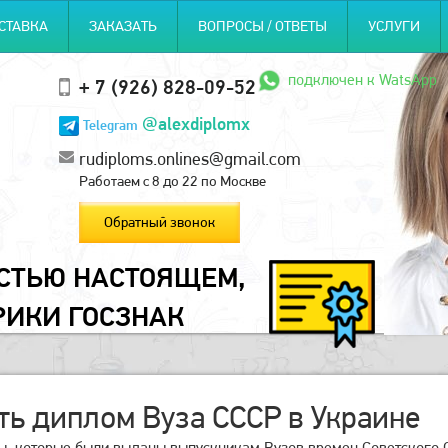
СТАВКА
ЗАКАЗАТЬ
ВОПРОСЫ / ОТВЕТЫ
УСЛУГИ
подключен к WatsApp
+ 7 (926) 828-09-52
@alexdiplomx
Telegram
rudiploms.onlines@gmail.com
Работаем с 8 до 22 по Москве
Обратный звонок
ОСТЬЮ НАСТОЯЩЕМ,
РИКИ ГОСЗНАК
ть диплом Вуза СССР в Украине
ы, которые были выданы выпускникам Вузов времен Советского С