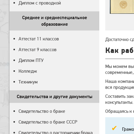
Диплом с проводкой
Среднее и среднеспециальное
образование
Аттестат 11 классов
Достаточно сд
Как ра
Аттестат 9 классов
Диплом ПТУ
Мы можем вып
Колледж
современные,
Наша компани
Техникум
вся продукция
Составить зак
Свидетельства и другие документы
консультанты.
Свидетельство о браке
Обращаясь к н
Свидетельство о браке СССР
Грамо
Свидетельство о расторжении брака