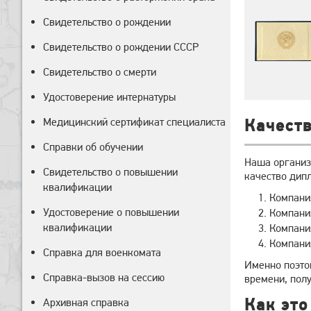
Свидетельство о рождении
Свидетельство о рождении СССР
Свидетельство о смерти
Удостоверение интернатуры
Медицинский сертификат специалиста
Качеств
Справки об обучении
Наша организ
Свидетельство о повышении
качество дип
квалификации
Компания
Удостоверение о повышении
Компания
квалификации
Компания
Компания
Справка для военкомата
Именно поэтом
Справка-вызов на сессию
времени, пол
Как это
Архивная справка