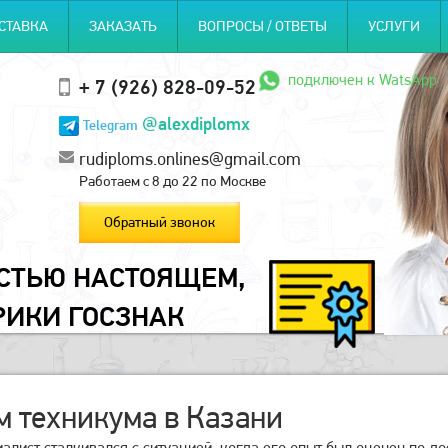
СТАВКА
ЗАКАЗАТЬ
ВОПРОСЫ / ОТВЕТЫ
УСЛУГИ
подключен к WatsApp
+ 7 (926) 828-09-52
@alexdiplomx
Telegram
rudiploms.onlines@gmail.com
Работаем с 8 до 22 по Москве
Обратный звонок
ОСТЬЮ НАСТОЯЩЕМ,
РИКИ ГОСЗНАК
 техникума в Казани
лист сталкивался с ситуацией, когда его опыт был оценен по до