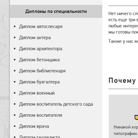
Дипломы по специальности
Нет ничего с
есть еще три 
любые интерес
Диплом автослесаря
мы готовы по
Диплом актера
Также у нас м
Диплом архитектора
Диплом бетонщика
Диплом библиотекаря
Почему
Диплом бухгалтера
Диплом военный
Диплом воспитатель детского сада
Диплом воспитателя
Диплом врача
Никакой хо
типографии.
Диплом геодезиста