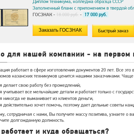
Диплом техникума, колледжа образца СССР
Заполненный бланк с приложением в твердой об
ГОСЗНАК -
18.000 руб.
-
17 000
руб.
Быстрый заказ
о для нашей компании - на первом 
ация работает в сфере изготовления документов 20 лет. Все это
ломов казанских техникумов ценится нашими заказчиками. Чаще в
 делает свою работу без промедлений;
 учитывает все мельчайшие детали и работает только с госуда
 никогда не выманивает из клиентов деньги;
 действительно хочет помочь, поэтому дает дельные советы ка
у, сотрудничая с нами, Вы получите массу позитива, узнаете о в
учите долгожданную должность.
 работает и куда обращаться?