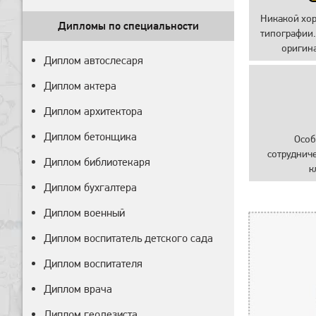
Никакой хо
Дипломы по специальности
типографии.
оригин
Диплом автослесаря
Диплом актера
Диплом архитектора
Диплом бетонщика
Особ
сотруднич
Диплом библиотекаря
к
Диплом бухгалтера
Диплом военный
Диплом воспитатель детского сада
Диплом воспитателя
Диплом врача
Диплом геодезиста