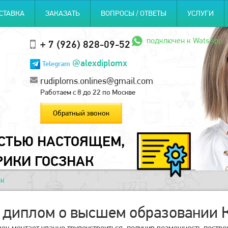
СТАВКА
ЗАКАЗАТЬ
ВОПРОСЫ / ОТВЕТЫ
УСЛУГИ
подключен к WatsApp
+ 7 (926) 828-09-52
@alexdiplomx
Telegram
rudiploms.onlines@gmail.com
Работаем с 8 до 22 по Москве
Обратный звонок
ОСТЬЮ НАСТОЯЩЕМ,
РИКИ ГОСЗНАК
ск
 диплом о высшем образовании 
к мечтает удачно трудоустроиться, получив возможность построи