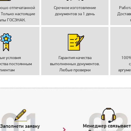
рошо отпечатанной
Срочное изготовление
Работ
 Только настоящие
документов за 1 день
Достав
алы ГОСЗНАК.
ые условия
Гарантия качества
100%
ества постоянным
выполненных документов.
с
лиентам
Любые проверки
аргуме