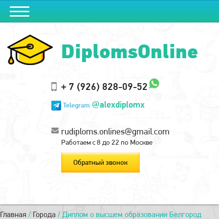
DiplomsOnline
+ 7 (926) 828-09-52
@alexdiplomx
Telegram
rudiploms.onlines@gmail.com
Работаем с 8 до 22 по Москве
Обратный звонок
Главная
/
Города
/
Диплом о высшем образовании Белгород