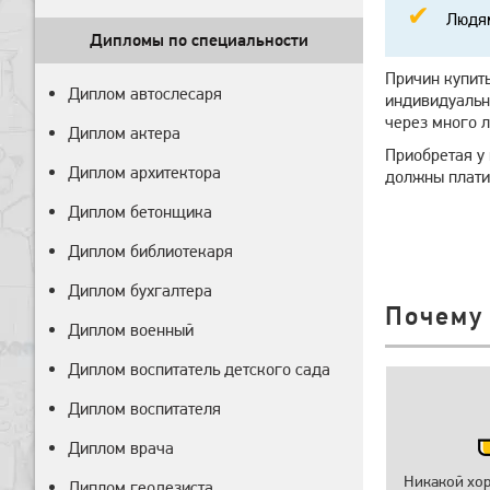
Людям
Дипломы по специальности
Причин купит
Диплом автослесаря
индивидуальн
через много л
Диплом актера
Приобретая у 
Диплом архитектора
должны платит
Диплом бетонщика
Диплом библиотекаря
Диплом бухгалтера
Почему
Диплом военный
Диплом воспитатель детского сада
Диплом воспитателя
Диплом врача
Никакой хо
Диплом геодезиста