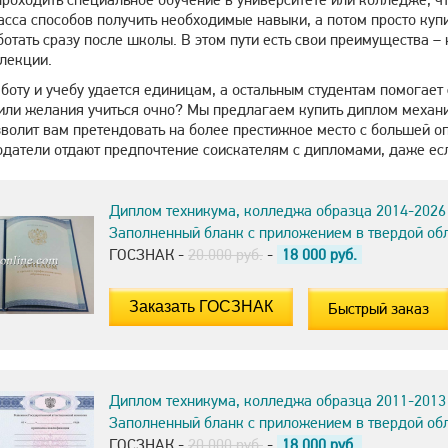
асса способов получить необходимые навыки, а потом просто куп
ботать сразу после школы. В этом пути есть свои преимущества – 
 лекции.
оту и учебу удается единицам, а остальным студентам помогает с
или желания учиться очно? Мы предлагаем купить диплом механик
зволит вам претендовать на более престижное место с большей оп
одатели отдают предпочтение соискателям с дипломами, даже есл
Диплом техникума, колледжа образца 2014-2026
Заполненный бланк с приложением в твердой об
ГОСЗНАК -
20.000 руб.
-
18 000
руб.
Быстрый заказ
Диплом техникума, колледжа образца 2011-2013
Заполненный бланк с приложением в твердой об
ГОСЗНАК -
20.000 руб.
-
18 000
руб.