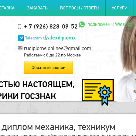
СТАВКА
ЗАКАЗАТЬ
ВОПРОСЫ / ОТВЕТЫ
УСЛУГИ
подключен к WatsApp
+ 7 (926) 828-09-52
@alexdiplomx
Telegram
rudiploms.onlines@gmail.com
Работаем с 8 до 22 по Москве
Обратный звонок
ОСТЬЮ НАСТОЯЩЕМ,
РИКИ ГОСЗНАК
 диплом механика, техникум
роходить специальное обучение в университете или колледже, ч