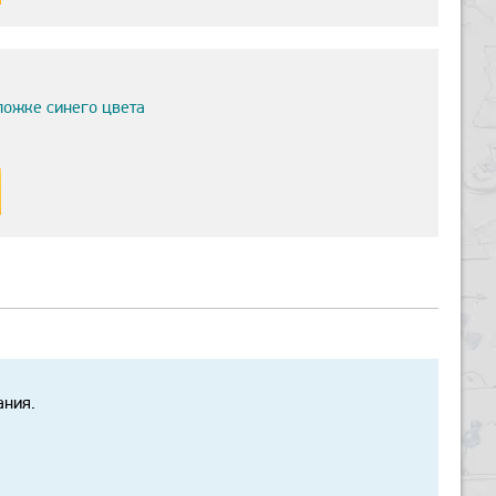
ложке синего цвета
ания.