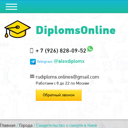
DiplomsOnline
+ 7 (926) 828-09-52
@alexdiplomx
Telegram
rudiploms.onlines@gmail.com
Работаем с 8 до 22 по Москве
Обратный звонок
Главная
/
Города
/
Свидетельство о смерти в Киев